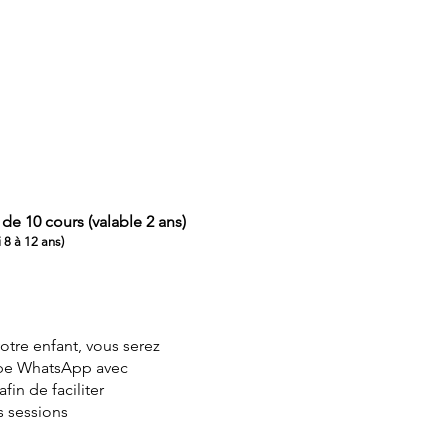
 de 10 cours (valable 2 ans)
i 8 à 12 ans)
otre enfant, vous serez
upe WhatsApp avec
afin de faciliter
s sessions