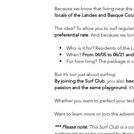
Because we know that living near the
locals of the Landes and Basque Coun
The idea? To allow you to surf regular
preferential rate
. And because we love
• Who is it for? Residents of the L
• When?
From 04/05 to 06/21 and
• For how long? The package is valid 
But it’s not just about surfing:
By joining the Surf Club
, you also
bec
passion and the same playground
. It’
Whether you want to perfect your tech
Want to learn more or join the adven
*** Please note:
This Surf Club is a c
participant must be covered by their