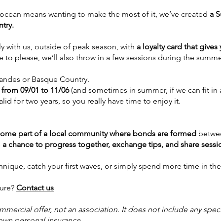
 ocean means wanting to make the most of it, we’ve created
a S
try.
ly with us, outside of peak season, with
a loyalty card that gives
 to please, we’ll also throw in a few sessions during the summe
andes or Basque Country.
 from 09/01 to 11/06
(and sometimes in summer, if we can fit in 
for two years, so you really have time to enjoy it.
ome part of a local community where bonds are formed
betwe
s
a chance to progress together, exchange tips, and share sessi
nique, catch your first waves, or simply spend more time in the
ture?
Contact us
ommercial offer, not an association. It does not include any spe
 own personal insurance.