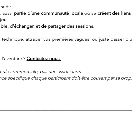
surf :
es aussi
partie d’une communauté locale
où se
créent des liens
jeu.
le, d’échanger, et de partager des sessions.
 technique, attraper vos premières vagues, ou juste passer plu
 l’aventure ?
Contactez-nous
rmule commerciale, pas une association.
ance spécifique chaque participant doit être couvert par sa prop
__________________________________________________