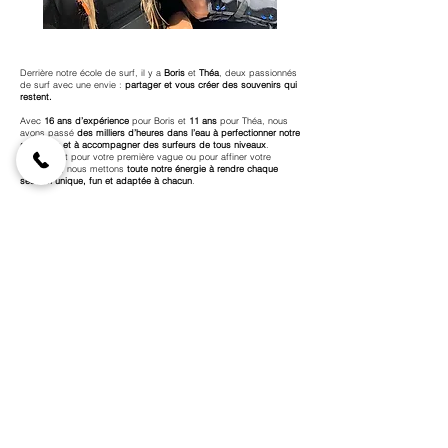
Derrière notre école de surf, il y a
Boris
et
Théa
, deux passionnés
de surf avec une envie :
partager et vous créer des souvenirs qui
restent
.
Avec
16 ans d’expérience
pour Boris et
11 ans
pour Théa, nous
avons passé
des milliers d’heures dans l’eau à perfectionner notre
approche et à accompagner des surfeurs de tous niveaux
.
Que ce soit pour votre première vague ou pour affiner votre
technique, nous mettons
toute notre énergie à rendre chaque
session unique, fun et adaptée à chacun
.
Ce qui nous motive au quotidien ?
Vous transmettre notre amour
pour l’océan, vous voir progresser et, surtout, partager ces
moments qui vous feront sourire
.
Notre école, c’est bien plus qu’un endroit pour apprendre à surfer
:
c’est un espace où chacun trouve sa place, peu importe l’âge ou
le niveau.
Ici, on vient pour rire, se dépasser et repartir avec l’envie de
revenir
.