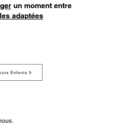
ager
un moment entre
les adaptées
ours Enfants
nous.